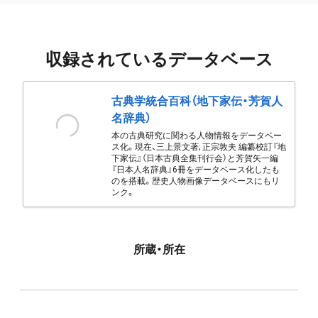
収録されているデータベース
古典学統合百科（地下家伝・芳賀人
名辞典）
本の古典研究に関わる人物情報をデータベー
ス化。現在、三上景文著; 正宗敦夫 編纂校訂『地
下家伝』（日本古典全集刊行会）と芳賀矢一編
『日本人名辞典』6冊をデータベース化したも
のを搭載。歴史人物画像データベースにもリ
ンク。
所蔵・所在