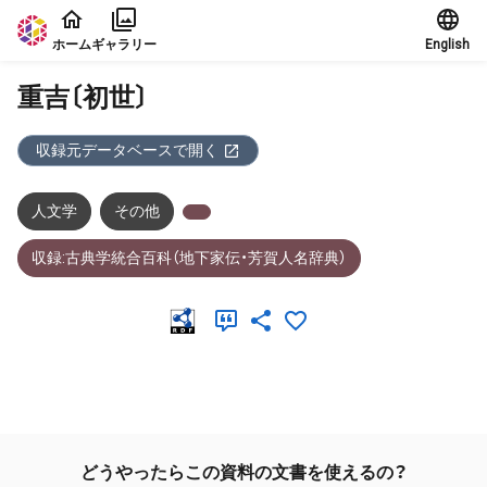
本文に飛ぶ
ホーム
ギャラリー
English
重吉〔初世〕
収録元データベースで開く
人文学
その他
収録:古典学統合百科（地下家伝・芳賀人名辞典）
メタデータ
どうやったらこの資料の文書を使えるの？