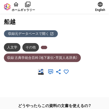
本文に飛ぶ
ホーム
ギャラリー
English
船越
収録元データベースで開く
人文学
その他
収録:古典学統合百科（地下家伝・芳賀人名辞典）
メタデータ
どうやったらこの資料の文書を使えるの？