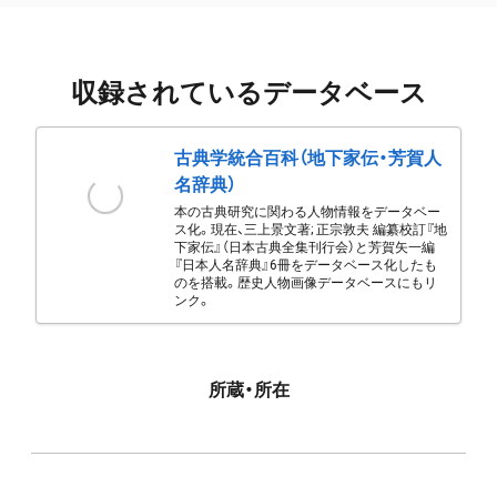
収録されているデータベース
古典学統合百科（地下家伝・芳賀人
名辞典）
本の古典研究に関わる人物情報をデータベー
ス化。現在、三上景文著; 正宗敦夫 編纂校訂『地
下家伝』（日本古典全集刊行会）と芳賀矢一編
『日本人名辞典』6冊をデータベース化したも
のを搭載。歴史人物画像データベースにもリ
ンク。
所蔵・所在