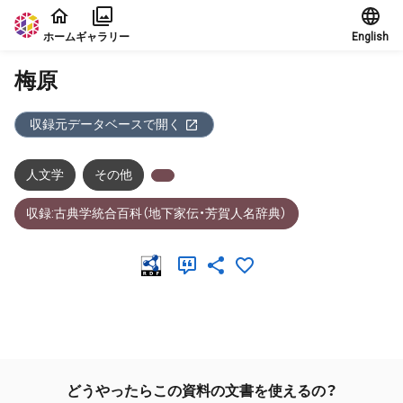
本文に飛ぶ
ホーム
ギャラリー
English
梅原
収録元データベースで開く
人文学
その他
収録:古典学統合百科（地下家伝・芳賀人名辞典）
メタデータ
どうやったらこの資料の文書を使えるの？