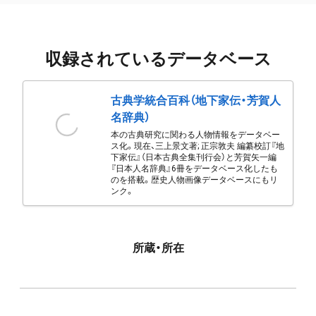
収録されているデータベース
古典学統合百科（地下家伝・芳賀人
名辞典）
本の古典研究に関わる人物情報をデータベー
ス化。現在、三上景文著; 正宗敦夫 編纂校訂『地
下家伝』（日本古典全集刊行会）と芳賀矢一編
『日本人名辞典』6冊をデータベース化したも
のを搭載。歴史人物画像データベースにもリ
ンク。
所蔵・所在