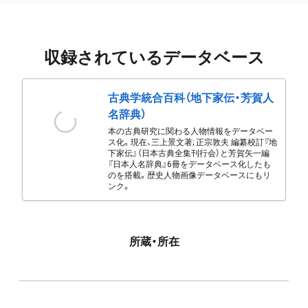
収録されているデータベース
古典学統合百科（地下家伝・芳賀人
名辞典）
本の古典研究に関わる人物情報をデータベー
ス化。現在、三上景文著; 正宗敦夫 編纂校訂『地
下家伝』（日本古典全集刊行会）と芳賀矢一編
『日本人名辞典』6冊をデータベース化したも
のを搭載。歴史人物画像データベースにもリ
ンク。
所蔵・所在