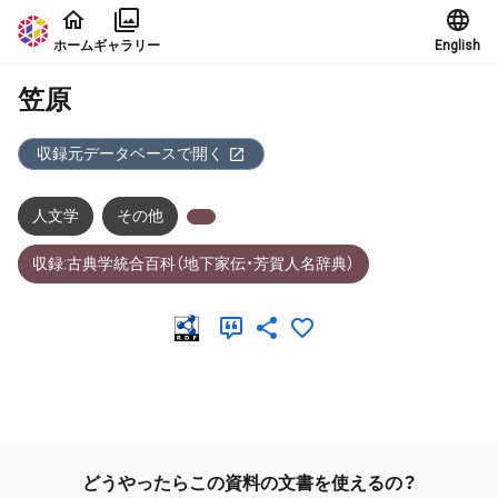
本文に飛ぶ
ホーム
ギャラリー
English
笠原
収録元データベースで開く
人文学
その他
収録:古典学統合百科（地下家伝・芳賀人名辞典）
メタデータ
どうやったらこの資料の文書を使えるの？