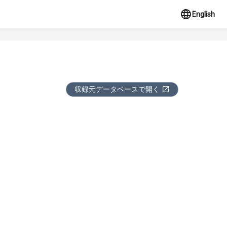
English
収録元データベースで開く