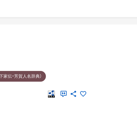
下家伝・芳賀人名辞典）