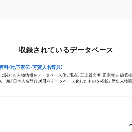
収録されているデータベース
百科（地下家伝・芳賀人名辞典）
に関わる人物情報をデータベース化。現在、三上景文著; 正宗敦夫 編纂校
矢一編『日本人名辞典』6冊をデータベース化したものを搭載。歴史人物