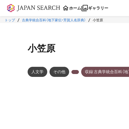
本文に飛ぶ
ホーム
ギャラリー
トップ
古典学統合百科（地下家伝・芳賀人名辞典）
小笠原
小笠原
人文学
その他
収録:古典学統合百科（地
メタデータ