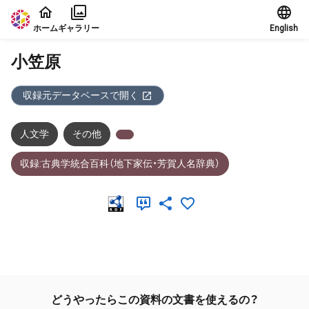
本文に飛ぶ
ホーム
ギャラリー
English
小笠原
収録元データベースで開く
人文学
その他
収録:古典学統合百科（地下家伝・芳賀人名辞典）
メタデータ
どうやったらこの資料の文書を使えるの？