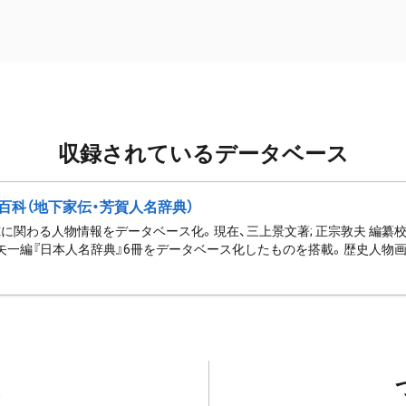
収録されているデータベース
百科（地下家伝・芳賀人名辞典）
に関わる人物情報をデータベース化。現在、三上景文著; 正宗敦夫 編纂校
矢一編『日本人名辞典』6冊をデータベース化したものを搭載。歴史人物