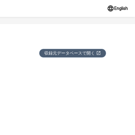
English
収録元データベースで開く