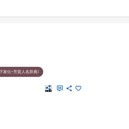
下家伝・芳賀人名辞典）