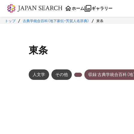
本文に飛ぶ
ホーム
ギャラリー
トップ
古典学統合百科（地下家伝・芳賀人名辞典）
東条
東条
人文学
その他
収録:古典学統合百科（地
メタデータ