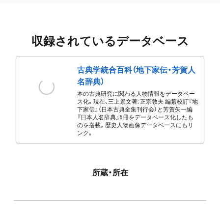
収録されているデータベース
古典学統合百科（地下家伝・芳賀人
名辞典）
本の古典研究に関わる人物情報をデータベー
ス化。現在、三上景文著; 正宗敦夫 編纂校訂『地
下家伝』（日本古典全集刊行会）と芳賀矢一編
『日本人名辞典』6冊をデータベース化したも
のを搭載。歴史人物画像データベースにもリ
ンク。
所蔵・所在