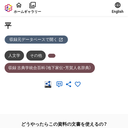
本文に飛ぶ
ホーム
ギャラリー
English
平
収録元データベースで開く
人文学
その他
収録:古典学統合百科（地下家伝・芳賀人名辞典）
メタデータ
どうやったらこの資料の文書を使えるの？