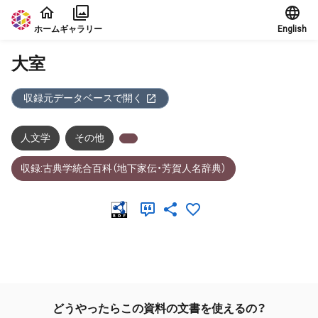
本文に飛ぶ
ホーム
ギャラリー
English
大室
収録元データベースで開く
人文学
その他
収録:古典学統合百科（地下家伝・芳賀人名辞典）
メタデータ
どうやったらこの資料の文書を使えるの？