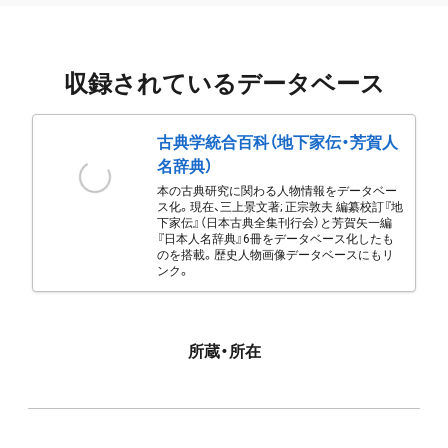
収録されているデータベース
古典学統合百科（地下家伝・芳賀人
名辞典）
本の古典研究に関わる人物情報をデータベー
ス化。現在、三上景文著; 正宗敦夫 編纂校訂『地
下家伝』（日本古典全集刊行会）と芳賀矢一編
『日本人名辞典』6冊をデータベース化したも
のを搭載。歴史人物画像データベースにもリ
ンク。
所蔵・所在