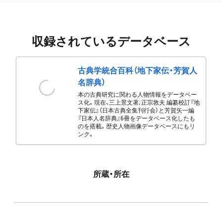
収録されているデータベース
古典学統合百科（地下家伝・芳賀人
名辞典）
本の古典研究に関わる人物情報をデータベー
ス化。現在、三上景文著; 正宗敦夫 編纂校訂『地
下家伝』（日本古典全集刊行会）と芳賀矢一編
『日本人名辞典』6冊をデータベース化したも
のを搭載。歴史人物画像データベースにもリ
ンク。
所蔵・所在