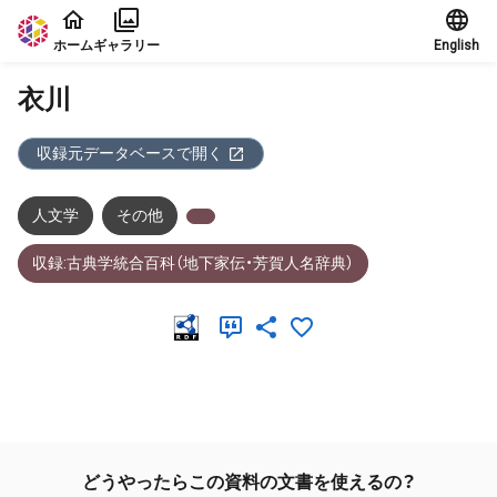
本文に飛ぶ
ホーム
ギャラリー
English
衣川
収録元データベースで開く
人文学
その他
収録:古典学統合百科（地下家伝・芳賀人名辞典）
メタデータ
どうやったらこの資料の文書を使えるの？