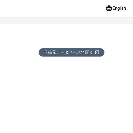
English
収録元データベースで開く