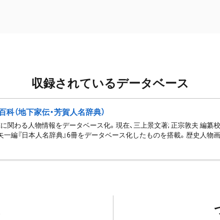
収録されているデータベース
百科（地下家伝・芳賀人名辞典）
に関わる人物情報をデータベース化。現在、三上景文著; 正宗敦夫 編纂校
矢一編『日本人名辞典』6冊をデータベース化したものを搭載。歴史人物