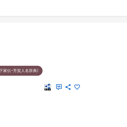
下家伝・芳賀人名辞典）