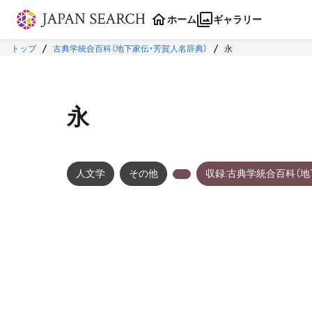
本文に飛ぶ
ホーム
ギャラリー
トップ
古典学統合百科（地下家伝・芳賀人名辞典）
永
永
人文学
その他
収録:古典学統合百科（地
メタデータ