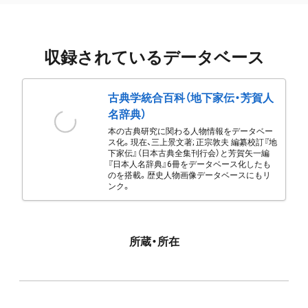
収録されているデータベース
古典学統合百科（地下家伝・芳賀人
名辞典）
本の古典研究に関わる人物情報をデータベー
ス化。現在、三上景文著; 正宗敦夫 編纂校訂『地
下家伝』（日本古典全集刊行会）と芳賀矢一編
『日本人名辞典』6冊をデータベース化したも
のを搭載。歴史人物画像データベースにもリ
ンク。
所蔵・所在