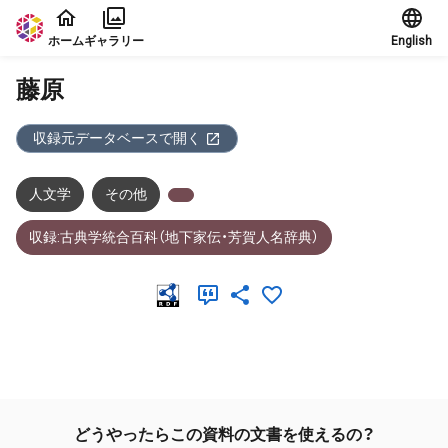
本文に飛ぶ
ホーム
ギャラリー
English
藤原
収録元データベースで開く
人文学
その他
収録:古典学統合百科（地下家伝・芳賀人名辞典）
メタデータ
どうやったらこの資料の文書を使えるの？