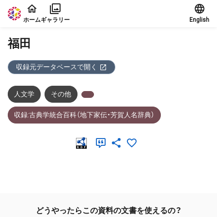
本文に飛ぶ
ホーム
ギャラリー
English
福田
収録元データベースで開く
人文学
その他
収録:古典学統合百科（地下家伝・芳賀人名辞典）
メタデータ
どうやったらこの資料の文書を使えるの？