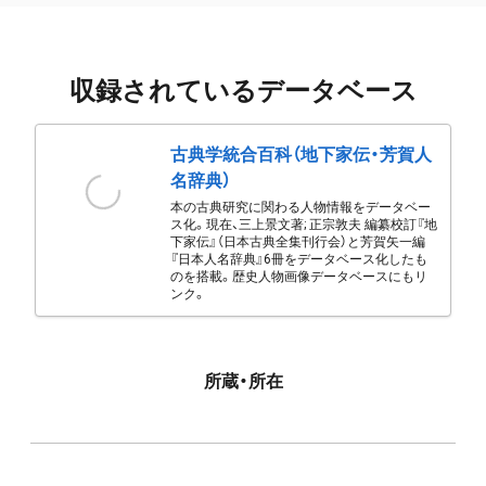
収録されているデータベース
古典学統合百科（地下家伝・芳賀人
名辞典）
本の古典研究に関わる人物情報をデータベー
ス化。現在、三上景文著; 正宗敦夫 編纂校訂『地
下家伝』（日本古典全集刊行会）と芳賀矢一編
『日本人名辞典』6冊をデータベース化したも
のを搭載。歴史人物画像データベースにもリ
ンク。
所蔵・所在