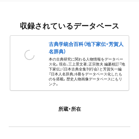
収録されているデータベース
古典学統合百科（地下家伝・芳賀人
名辞典）
本の古典研究に関わる人物情報をデータベー
ス化。現在、三上景文著; 正宗敦夫 編纂校訂『地
下家伝』（日本古典全集刊行会）と芳賀矢一編
『日本人名辞典』6冊をデータベース化したも
のを搭載。歴史人物画像データベースにもリ
ンク。
所蔵・所在