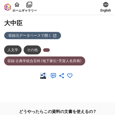
本文に飛ぶ
ホーム
ギャラリー
English
大中臣
収録元データベースで開く
人文学
その他
収録:古典学統合百科（地下家伝・芳賀人名辞典）
メタデータ
どうやったらこの資料の文書を使えるの？