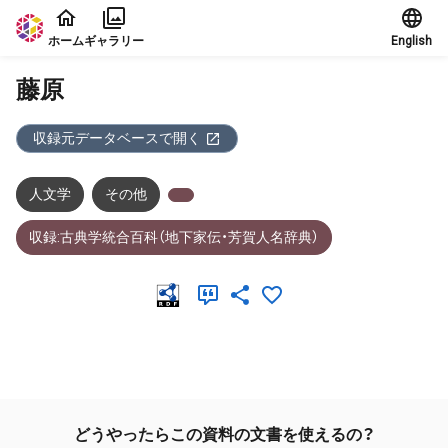
本文に飛ぶ
ホーム
ギャラリー
English
藤原
収録元データベースで開く
人文学
その他
収録:古典学統合百科（地下家伝・芳賀人名辞典）
メタデータ
どうやったらこの資料の文書を使えるの？