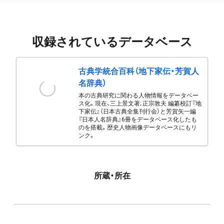
収録されているデータベース
古典学統合百科（地下家伝・芳賀人
名辞典）
本の古典研究に関わる人物情報をデータベー
ス化。現在、三上景文著; 正宗敦夫 編纂校訂『地
下家伝』（日本古典全集刊行会）と芳賀矢一編
『日本人名辞典』6冊をデータベース化したも
のを搭載。歴史人物画像データベースにもリ
ンク。
所蔵・所在