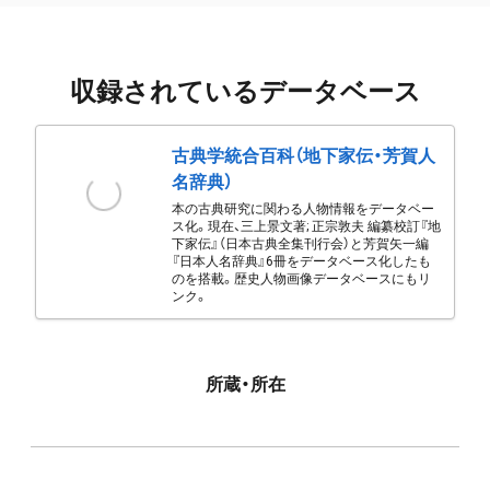
収録されているデータベース
古典学統合百科（地下家伝・芳賀人
名辞典）
本の古典研究に関わる人物情報をデータベー
ス化。現在、三上景文著; 正宗敦夫 編纂校訂『地
下家伝』（日本古典全集刊行会）と芳賀矢一編
『日本人名辞典』6冊をデータベース化したも
のを搭載。歴史人物画像データベースにもリ
ンク。
所蔵・所在