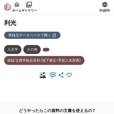
本文に飛ぶ
ホーム
ギャラリー
English
利光
収録元データベースで開く
人文学
その他
収録:古典学統合百科（地下家伝・芳賀人名辞典）
メタデータ
どうやったらこの資料の文書を使えるの？