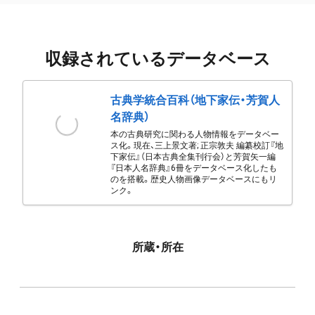
収録されているデータベース
古典学統合百科（地下家伝・芳賀人
名辞典）
本の古典研究に関わる人物情報をデータベー
ス化。現在、三上景文著; 正宗敦夫 編纂校訂『地
下家伝』（日本古典全集刊行会）と芳賀矢一編
『日本人名辞典』6冊をデータベース化したも
のを搭載。歴史人物画像データベースにもリ
ンク。
所蔵・所在