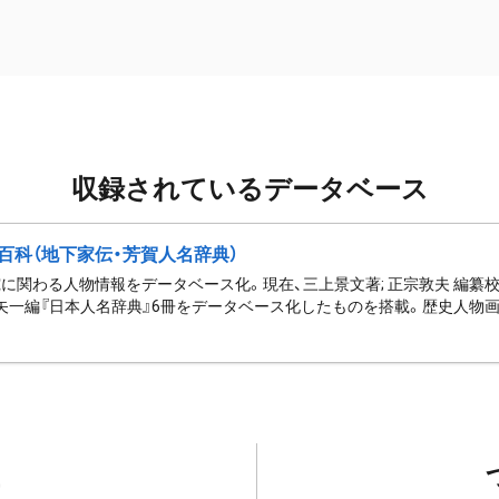
収録されているデータベース
百科（地下家伝・芳賀人名辞典）
に関わる人物情報をデータベース化。現在、三上景文著; 正宗敦夫 編纂校
矢一編『日本人名辞典』6冊をデータベース化したものを搭載。歴史人物