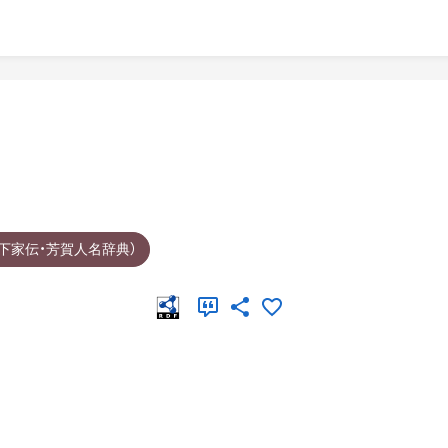
下家伝・芳賀人名辞典）