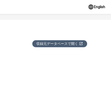
English
収録元データベースで開く