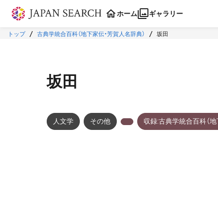
本文に飛ぶ
ホーム
ギャラリー
トップ
古典学統合百科（地下家伝・芳賀人名辞典）
坂田
坂田
人文学
その他
収録:古典学統合百科（地
メタデータ