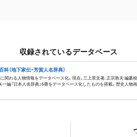
収録されているデータベース
百科（地下家伝・芳賀人名辞典）
に関わる人物情報をデータベース化。現在、三上景文著; 正宗敦夫 編纂校
矢一編『日本人名辞典』6冊をデータベース化したものを搭載。歴史人物