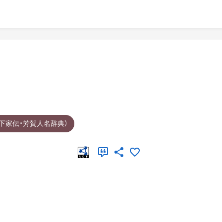
下家伝・芳賀人名辞典）