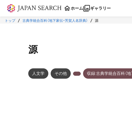
本文に飛ぶ
ホーム
ギャラリー
トップ
古典学統合百科（地下家伝・芳賀人名辞典）
源
源
人文学
その他
収録:古典学統合百科（地
メタデータ