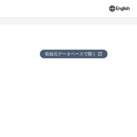
English
収録元データベースで開く