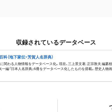
収録されているデータベース
百科（地下家伝・芳賀人名辞典）
に関わる人物情報をデータベース化。現在、三上景文著; 正宗敦夫 編纂校
矢一編『日本人名辞典』6冊をデータベース化したものを搭載。歴史人物