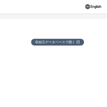
English
収録元データベースで開く