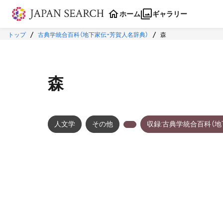
本文に飛ぶ
ホーム
ギャラリー
トップ
古典学統合百科（地下家伝・芳賀人名辞典）
森
森
人文学
その他
収録:古典学統合百科（地
メタデータ