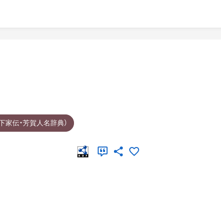
下家伝・芳賀人名辞典）