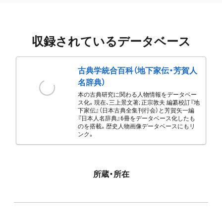
収録されているデータベース
古典学統合百科（地下家伝・芳賀人
名辞典）
本の古典研究に関わる人物情報をデータベー
ス化。現在、三上景文著; 正宗敦夫 編纂校訂『地
下家伝』（日本古典全集刊行会）と芳賀矢一編
『日本人名辞典』6冊をデータベース化したも
のを搭載。歴史人物画像データベースにもリ
ンク。
所蔵・所在