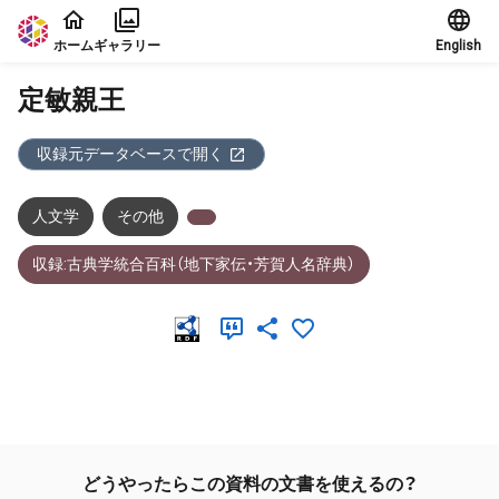
本文に飛ぶ
ホーム
ギャラリー
English
定敏親王
収録元データベースで開く
人文学
その他
収録:古典学統合百科（地下家伝・芳賀人名辞典）
メタデータ
どうやったらこの資料の文書を使えるの？