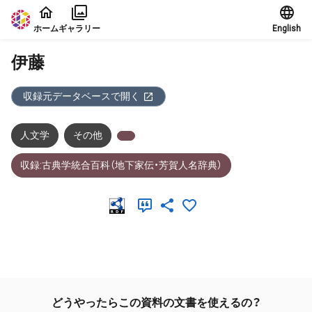
本文に飛ぶ
ホーム
ギャラリー
English
伊藤
収録元データベースで開く
人文学
その他
収録:古典学統合百科（地下家伝・芳賀人名辞典）
メタデータ
どうやったらこの資料の文書を使えるの？