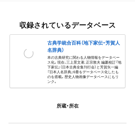
収録されているデータベース
古典学統合百科（地下家伝・芳賀人
名辞典）
本の古典研究に関わる人物情報をデータベー
ス化。現在、三上景文著; 正宗敦夫 編纂校訂『地
下家伝』（日本古典全集刊行会）と芳賀矢一編
『日本人名辞典』6冊をデータベース化したも
のを搭載。歴史人物画像データベースにもリ
ンク。
所蔵・所在