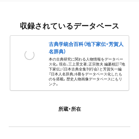
収録されているデータベース
古典学統合百科（地下家伝・芳賀人
名辞典）
本の古典研究に関わる人物情報をデータベー
ス化。現在、三上景文著; 正宗敦夫 編纂校訂『地
下家伝』（日本古典全集刊行会）と芳賀矢一編
『日本人名辞典』6冊をデータベース化したも
のを搭載。歴史人物画像データベースにもリ
ンク。
所蔵・所在