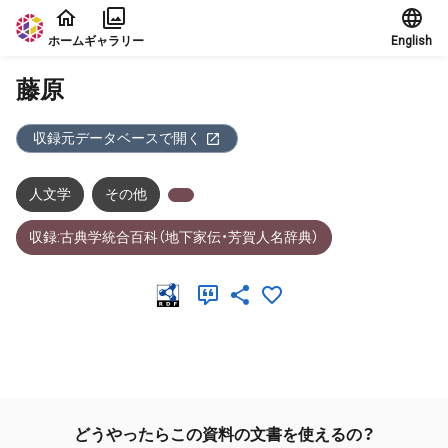
本文に飛ぶ
ホーム
ギャラリー
English
藤原
収録元データベースで開く
人文学
その他
収録:古典学統合百科（地下家伝・芳賀人名辞典）
メタデータ
どうやったらこの資料の文書を使えるの？