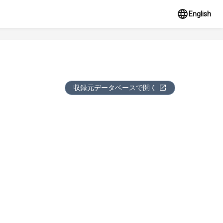
English
収録元データベースで開く