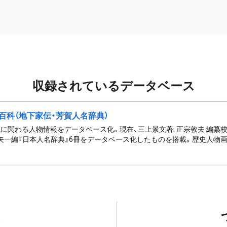
収録されているデータベース
百科（地下家伝・芳賀人名辞典）
に関わる人物情報をデータベース化。現在、三上景文著; 正宗敦夫 編纂校
矢一編『日本人名辞典』6冊をデータベース化したものを搭載。歴史人物