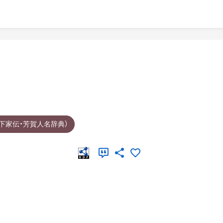
下家伝・芳賀人名辞典）