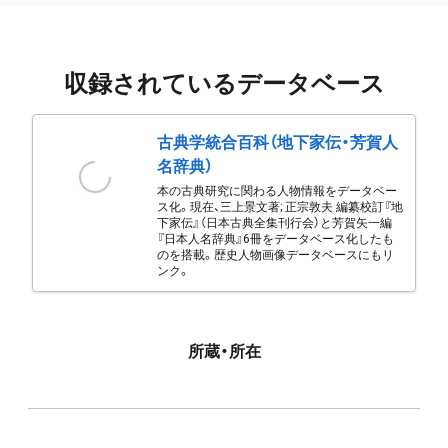
収録されているデータベース
古典学統合百科（地下家伝・芳賀人
名辞典）
本の古典研究に関わる人物情報をデータベー
ス化。現在、三上景文著; 正宗敦夫 編纂校訂『地
下家伝』（日本古典全集刊行会）と芳賀矢一編
『日本人名辞典』6冊をデータベース化したも
のを搭載。歴史人物画像データベースにもリ
ンク。
所蔵・所在