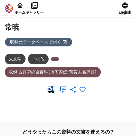
本文に飛ぶ
ホーム
ギャラリー
English
常暁
収録元データベースで開く
人文学
その他
収録:古典学統合百科（地下家伝・芳賀人名辞典）
メタデータ
どうやったらこの資料の文書を使えるの？