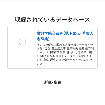
収録されているデータベース
古典学統合百科（地下家伝・芳賀人
名辞典）
本の古典研究に関わる人物情報をデータベー
ス化。現在、三上景文著; 正宗敦夫 編纂校訂『地
下家伝』（日本古典全集刊行会）と芳賀矢一編
『日本人名辞典』6冊をデータベース化したも
のを搭載。歴史人物画像データベースにもリ
ンク。
所蔵・所在