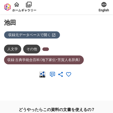
本文に飛ぶ
ホーム
ギャラリー
English
池田
収録元データベースで開く
人文学
その他
収録:古典学統合百科（地下家伝・芳賀人名辞典）
メタデータ
どうやったらこの資料の文書を使えるの？