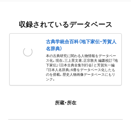
収録されているデータベース
古典学統合百科（地下家伝・芳賀人
名辞典）
本の古典研究に関わる人物情報をデータベー
ス化。現在、三上景文著; 正宗敦夫 編纂校訂『地
下家伝』（日本古典全集刊行会）と芳賀矢一編
『日本人名辞典』6冊をデータベース化したも
のを搭載。歴史人物画像データベースにもリ
ンク。
所蔵・所在