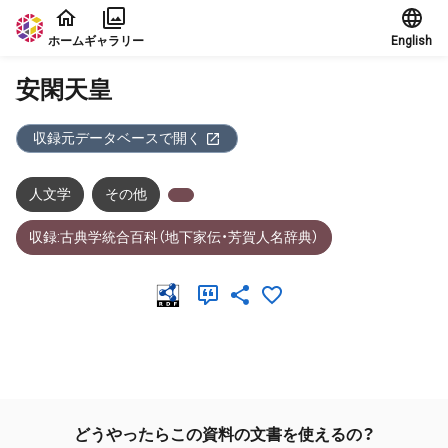
本文に飛ぶ
ホーム
ギャラリー
English
安閑天皇
収録元データベースで開く
人文学
その他
収録:古典学統合百科（地下家伝・芳賀人名辞典）
メタデータ
どうやったらこの資料の文書を使えるの？