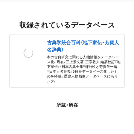
収録されているデータベース
古典学統合百科（地下家伝・芳賀人
名辞典）
本の古典研究に関わる人物情報をデータベー
ス化。現在、三上景文著; 正宗敦夫 編纂校訂『地
下家伝』（日本古典全集刊行会）と芳賀矢一編
『日本人名辞典』6冊をデータベース化したも
のを搭載。歴史人物画像データベースにもリ
ンク。
所蔵・所在