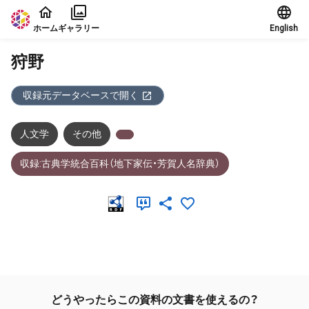
本文に飛ぶ
ホーム
ギャラリー
English
狩野
収録元データベースで開く
人文学
その他
収録:古典学統合百科（地下家伝・芳賀人名辞典）
メタデータ
どうやったらこの資料の文書を使えるの？