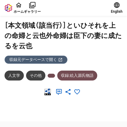
本文に飛ぶ
ホーム
ギャラリー
English
［本文領域（該当行）］といひそれを上
の命婦と云也外命婦は臣下の妻に成た
るを云也
収録元データベースで開く
人文学
その他
収録:絵入源氏物語
メタデータ