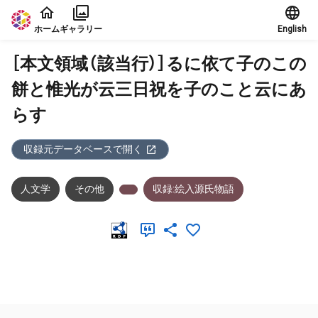
本文に飛ぶ
ホーム
ギャラリー
English
［本文領域（該当行）］るに依て子のこの
餅と惟光が云三日祝を子のこと云にあ
らす
収録元データベースで開く
人文学
その他
収録:絵入源氏物語
メタデータ