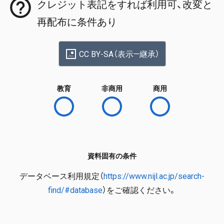
クレジット表記をすれば利用可、改変と
再配布に条件あり
CC BY-SA（表示—継承）
教育
非商用
商用
資料固有の条件
データベース利用規定（
https://www.nijl.ac.jp/search-
find/#database
）をご確認ください。