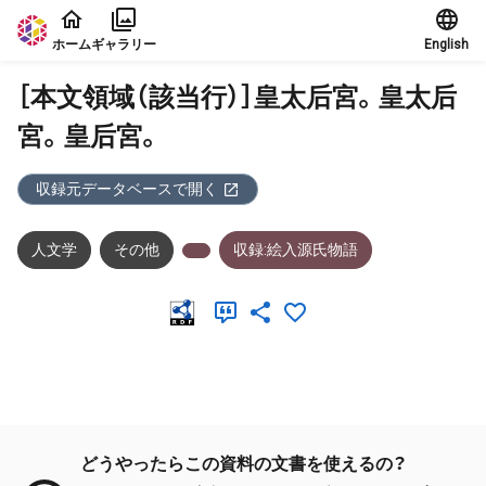
本文に飛ぶ
ホーム
ギャラリー
English
［本文領域（該当行）］皇太后宮。皇太后
宮。皇后宮。
収録元データベースで開く
人文学
その他
収録:絵入源氏物語
メタデータ
どうやったらこの資料の文書を使えるの？