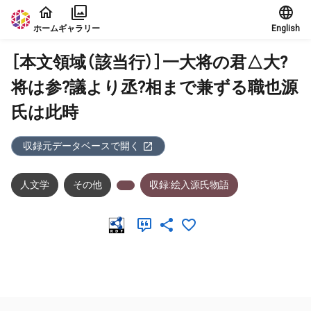
本文に飛ぶ
ホーム
ギャラリー
English
［本文領域（該当行）］一大将の君△大?
将は参?議より丞?相まで兼ずる職也源
氏は此時
収録元データベースで開く
人文学
その他
収録:絵入源氏物語
メタデータ