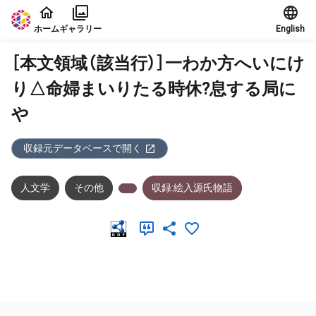
本文に飛ぶ
ホーム
ギャラリー
English
［本文領域（該当行）］一わか方へいにけ
り△命婦まいりたる時休?息する局に
や
収録元データベースで開く
人文学
その他
収録:絵入源氏物語
メタデータ