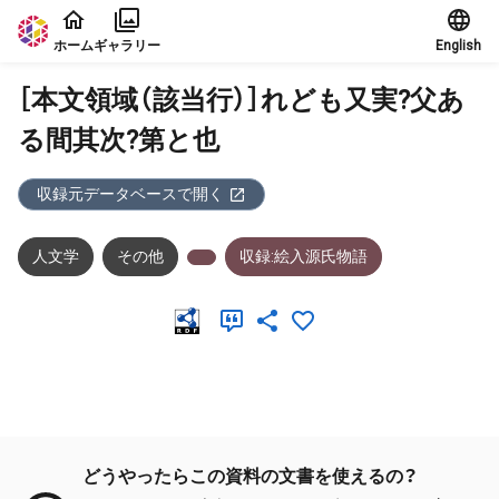
本文に飛ぶ
ホーム
ギャラリー
English
［本文領域（該当行）］れども又実?父あ
る間其次?第と也
収録元データベースで開く
人文学
その他
収録:絵入源氏物語
メタデータ
どうやったらこの資料の文書を使えるの？