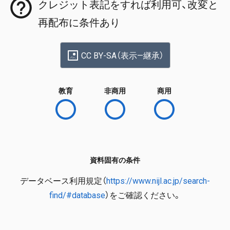
クレジット表記をすれば利用可、改変と
再配布に条件あり
CC BY-SA（表示—継承）
教育
非商用
商用
資料固有の条件
データベース利用規定（
https://www.nijl.ac.jp/search-
find/#database
）をご確認ください。