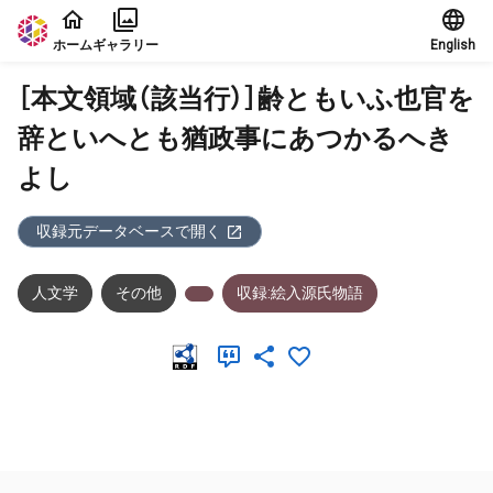
本文に飛ぶ
ホーム
ギャラリー
English
［本文領域（該当行）］齢ともいふ也官を
辞といへとも猶政事にあつかるへき
よし
収録元データベースで開く
人文学
その他
収録:絵入源氏物語
メタデータ