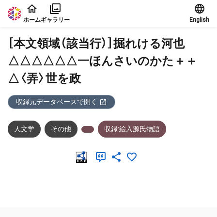
本文に飛ぶ
ホーム
ギャラリー
English
［本文領域（該当行）］掘れける河也
△△△△△△一ほんさいのかた＋＋
△〈弄〉世を政
収録元データベースで開く
人文学
その他
収録:絵入源氏物語
メタデータ