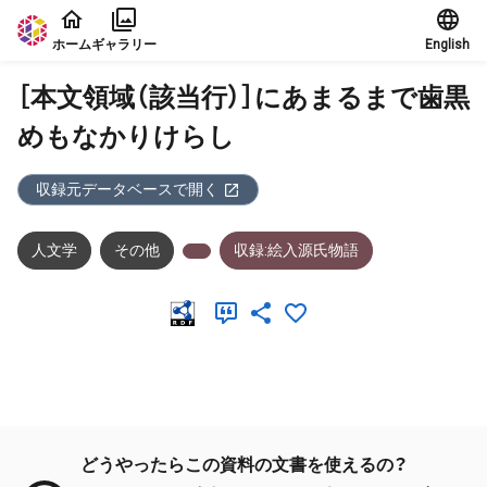
本文に飛ぶ
ホーム
ギャラリー
English
［本文領域（該当行）］にあまるまで歯黒
めもなかりけらし
収録元データベースで開く
人文学
その他
収録:絵入源氏物語
メタデータ
どうやったらこの資料の文書を使えるの？