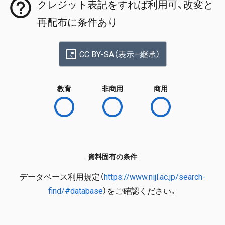
クレジット表記をすれば利用可、改変と
再配布に条件あり
CC BY-SA（表示—継承）
教育
非商用
商用
資料固有の条件
データベース利用規定（
https://www.nijl.ac.jp/search-
find/#database
）をご確認ください。