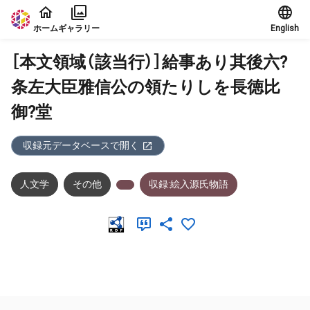
本文に飛ぶ
ホーム
ギャラリー
English
［本文領域（該当行）］給事あり其後六?
条左大臣雅信公の領たりしを長徳比
御?堂
収録元データベースで開く
人文学
その他
収録:絵入源氏物語
メタデータ