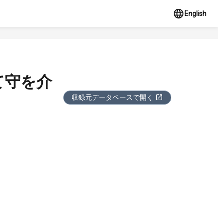
English
て守を介
収録元データベースで開く