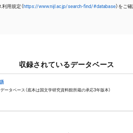
ス利用規定（
https://www.nijl.ac.jp/search-find/#database
）をご
収録されているデータベース
語
データベース（底本は国文学研究資料館所蔵の承応3年版本）