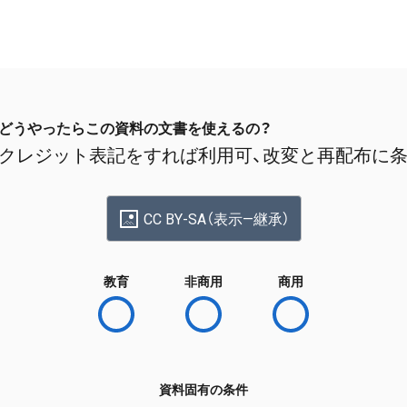
どうやったらこの資料の文書を使えるの？
クレジット表記をすれば利用可、改変と再配布に
CC BY-SA（表示—継承）
教育
非商用
商用
資料固有の条件