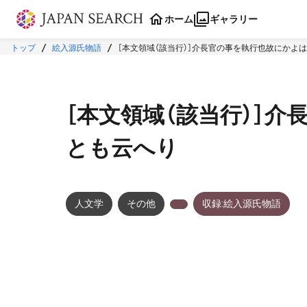
本文に飛ぶ
ホーム
ギャラリー
トップ
絵入源氏物語
［本文領域（該当行）］介長官の事を執行也故にかよ
［本文領域（該当行）］
とも云へり
人文学
その他
収録:絵入源氏物語