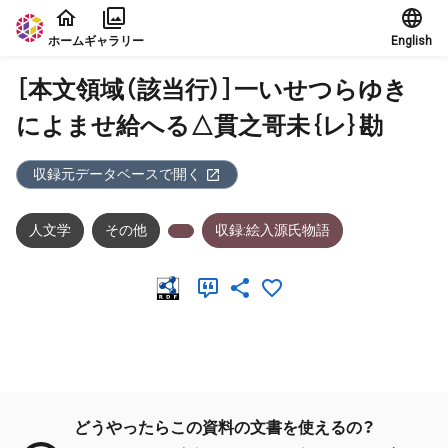
本文に飛ぶ
ホーム
ギャラリー
English
［本文領域（該当行）］一いせつらゆき
によませ給へる△貫之哥未｛レ｝勘
収録元データベースで開く
人文学
その他
収録:絵入源氏物語
メタデータ
どうやったらこの資料の文書を使えるの？