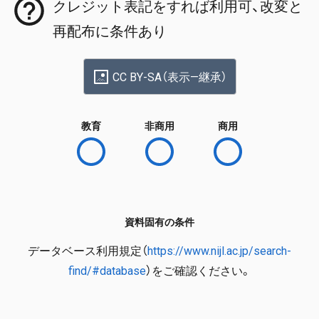
クレジット表記をすれば利用可、改変と
再配布に条件あり
CC BY-SA（表示—継承）
教育
非商用
商用
資料固有の条件
データベース利用規定（
https://www.nijl.ac.jp/search-
find/#database
）をご確認ください。