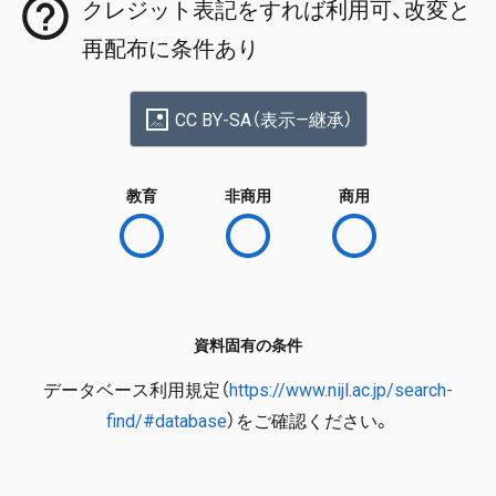
クレジット表記をすれば利用可、改変と
再配布に条件あり
CC BY-SA（表示—継承）
教育
非商用
商用
資料固有の条件
データベース利用規定（
https://www.nijl.ac.jp/search-
find/#database
）をご確認ください。