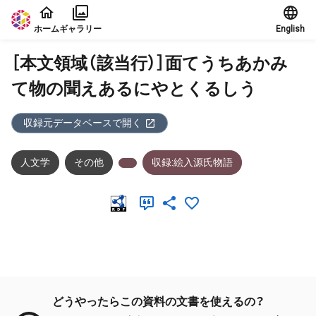
本文に飛ぶ
ホーム
ギャラリー
English
［本文領域（該当行）］面てうちあかみ
て物の聞えあるにやとくるしう
収録元データベースで開く
人文学
その他
収録:絵入源氏物語
メタデータ
どうやったらこの資料の文書を使えるの？