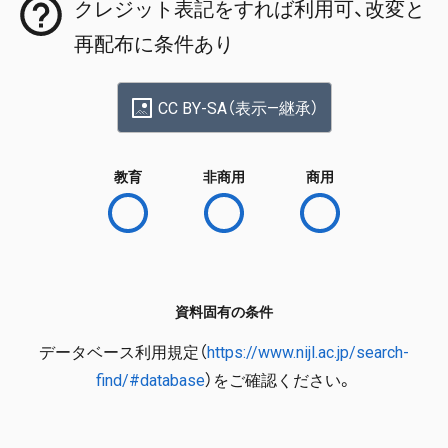
クレジット表記をすれば利用可、改変と
再配布に条件あり
CC BY-SA（表示—継承）
教育
非商用
商用
資料固有の条件
データベース利用規定（
https://www.nijl.ac.jp/search-
find/#database
）をご確認ください。