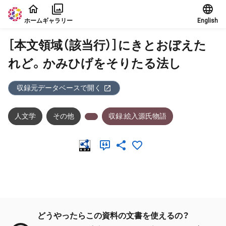
本文に飛ぶ
ホーム
ギャラリー
English
［本文領域（該当行）］にきとおぼえた
れど。かみひげをそりたる法し
収録元データベースで開く
人文学
その他
収録:絵入源氏物語
メタデータ
どうやったらこの資料の文書を使えるの？