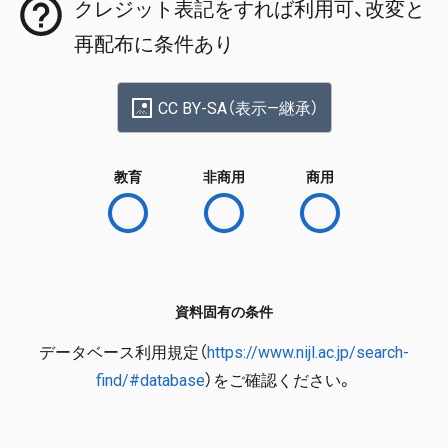
クレジット表記をすれば利用可、改変と
再配布に条件あり
CC BY-SA（表示—継承）
教育
非商用
商用
資料固有の条件
データベース利用規定（
https://www.nijl.ac.jp/search-
find/#database
）をご確認ください。