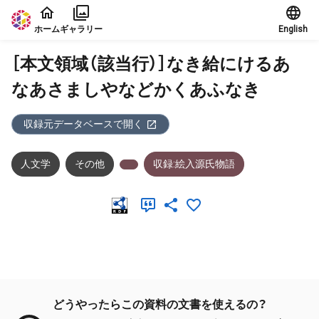
本文に飛ぶ
ホーム
ギャラリー
English
［本文領域（該当行）］なき給にけるあ
なあさましやなどかくあふなき
収録元データベースで開く
人文学
その他
収録:絵入源氏物語
メタデータ
どうやったらこの資料の文書を使えるの？