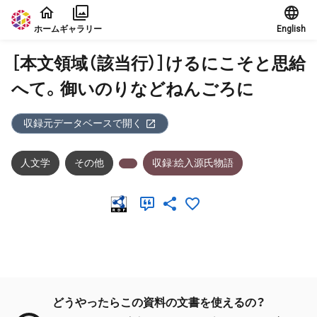
本文に飛ぶ
ホーム
ギャラリー
English
［本文領域（該当行）］けるにこそと思給
へて。御いのりなどねんごろに
収録元データベースで開く
人文学
その他
収録:絵入源氏物語
メタデータ
どうやったらこの資料の文書を使えるの？