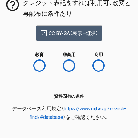
クレジット表記をすれば利用可、改変と
再配布に条件あり
CC BY-SA（表示—継承）
教育
非商用
商用
資料固有の条件
データベース利用規定（
https://www.nijl.ac.jp/search-
find/#database
）をご確認ください。