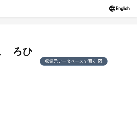
English
こゝろひ
収録元データベースで開く