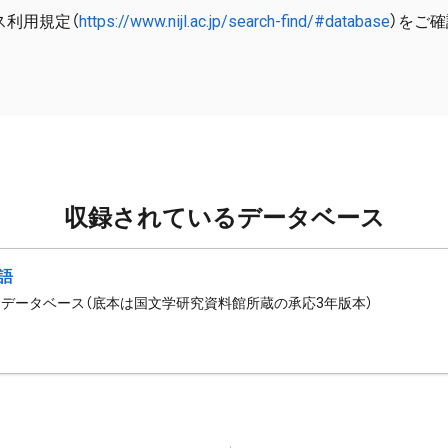
ス利用規定（
https://www.nijl.ac.jp/search-find/#database
）をご
収録されているデータベース
語
データベース（底本は国文学研究資料館所蔵の承応3年版本）