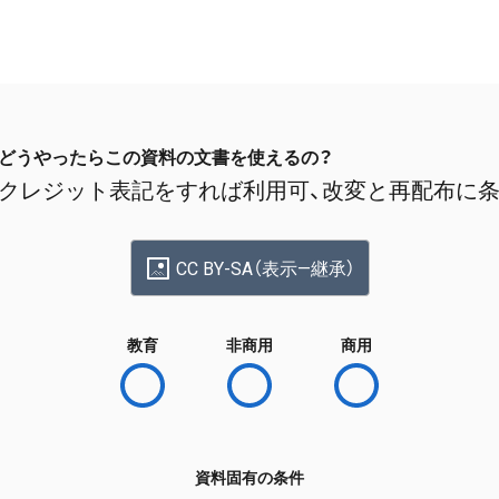
どうやったらこの資料の文書を使えるの？
クレジット表記をすれば利用可、改変と再配布に
CC BY-SA（表示—継承）
教育
非商用
商用
資料固有の条件