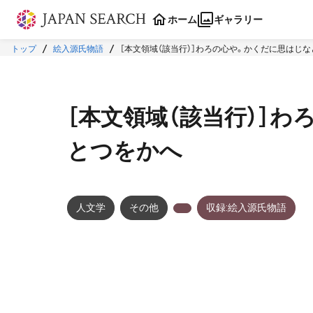
本文に飛ぶ
ホーム
ギャラリー
トップ
絵入源氏物語
［本文領域（該当行）］わろの心や。かくだに思はじ
［本文領域（該当行）］
とつをかへ
人文学
その他
収録:絵入源氏物語