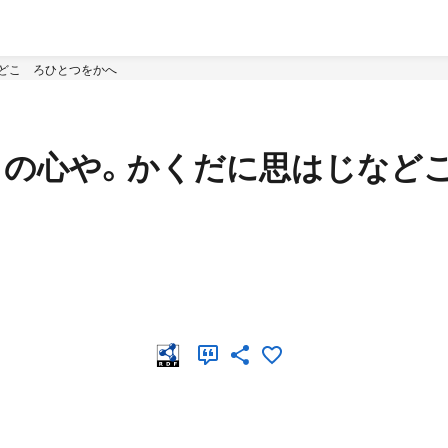
などこゝろひとつをかへ
わろの心や。かくだに思はじなど