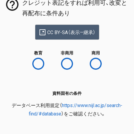
クレジット表記をすれば利用可、改変と
再配布に条件あり
CC BY-SA（表示—継承）
教育
非商用
商用
資料固有の条件
データベース利用規定（
https://www.nijl.ac.jp/search-
find/#database
）をご確認ください。