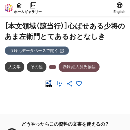
本文に飛ぶ
ホーム
ギャラリー
English
［本文領域（該当行）］心ばせある少将の
あま左衛門とてあるおとなしき
収録元データベースで開く
人文学
その他
収録:絵入源氏物語
メタデータ
どうやったらこの資料の文書を使えるの？