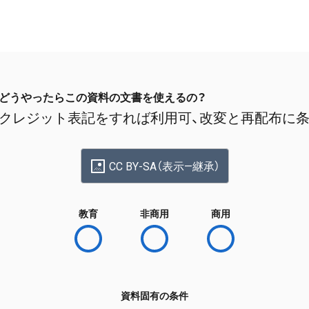
どうやったらこの資料の文書を使えるの？
クレジット表記をすれば利用可、改変と再配布に
CC BY-SA（表示—継承）
教育
非商用
商用
資料固有の条件