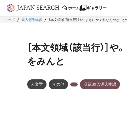
本文に飛ぶ
ホーム
ギャラリー
トップ
絵入源氏物語
［本文領域（該当行）］や。まさにかくれなんやとい
［本文領域（該当行）］
をみんと
人文学
その他
収録:絵入源氏物語