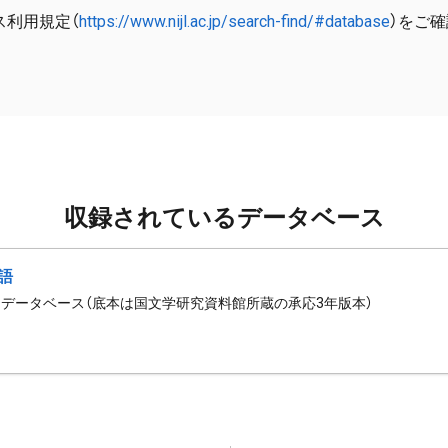
ス利用規定（
https://www.nijl.ac.jp/search-find/#database
）をご
収録されているデータベース
語
データベース（底本は国文学研究資料館所蔵の承応3年版本）