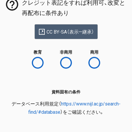
クレジット表記をすれば利用可、改変と
再配布に条件あり
CC BY-SA（表示—継承）
教育
非商用
商用
資料固有の条件
データベース利用規定（
https://www.nijl.ac.jp/search-
find/#database
）をご確認ください。