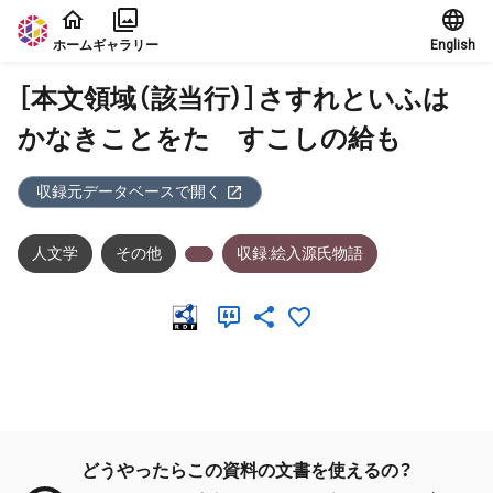
本文に飛ぶ
ホーム
ギャラリー
English
［本文領域（該当行）］さすれといふは
かなきことをたゞすこしの給も
収録元データベースで開く
人文学
その他
収録:絵入源氏物語
メタデータ
どうやったらこの資料の文書を使えるの？