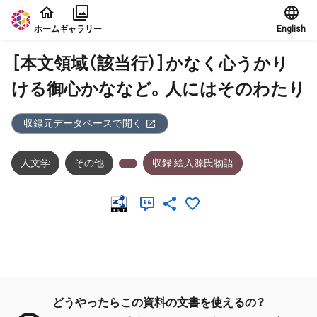
本文に飛ぶ
ホーム
ギャラリー
English
［本文領域（該当行）］かなく心うかり
ける御心かななど。人にはそのわたり
収録元データベースで開く
人文学
その他
収録:絵入源氏物語
メタデータ
どうやったらこの資料の文書を使えるの？