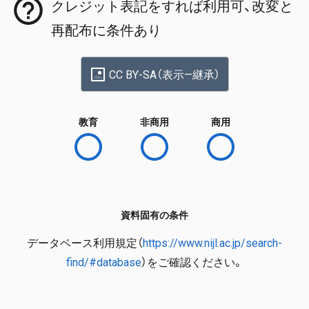
クレジット表記をすれば利用可、改変と
再配布に条件あり
CC BY-SA（表示—継承）
教育
非商用
商用
資料固有の条件
データベース利用規定（
https://www.nijl.ac.jp/search-
find/#database
）をご確認ください。