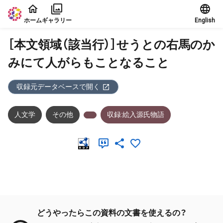
本文に飛ぶ
ホーム
ギャラリー
English
［本文領域（該当行）］せうとの右馬のか
みにて人がらもことなること
収録元データベースで開く
人文学
その他
収録:絵入源氏物語
メタデータ
どうやったらこの資料の文書を使えるの？