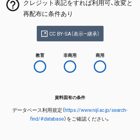
クレジット表記をすれば利用可、改変と
再配布に条件あり
CC BY-SA（表示—継承）
教育
非商用
商用
資料固有の条件
データベース利用規定（
https://www.nijl.ac.jp/search-
find/#database
）をご確認ください。